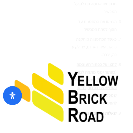
נורת חיווי אדומה תידלק על
המכשיר
הכניסו את המחסנית עד
הסוף לפתח המכשיר
כאשר המחסניות מותקנת
כראוי, האור האדום, שדלק עד
כה, יכבה.
לחצו על כפתור העוצמה
(כפתור ימני מתחת לנורת
ה”עוצמה”) למשך 5 שניות.
כשתשמעו צפצוף, תדעו
שמכשיר התאפס וניתן
להפעילו
.
שאלות ותשובות נוספות