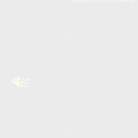
הרשמה לקבלת הנחות ומבצעים
[mc4wp_form id=""]