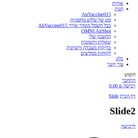
אודות
חנות
AirVaccine015
סט של שלוש מחסניות
כבל חשמל מטהר אוויר AirVaccine015
OMNI AirShot
החשבון שלי
שאלות ותשובות
בדיקות מעבדה ורשיונות
לקוחות ממליצים
בלוג
צור קשר
חיפוש
התחבר
רכישה
₪
0.00
דף הבית
Slide
Slide2
לרכישה