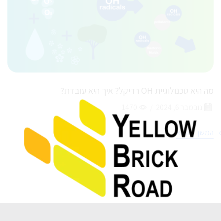
מה היא טכנולוגיית OH רדיקל? איך היא עובדת?
נובמבר 6, 2024
/
1470
המשך לקרוא