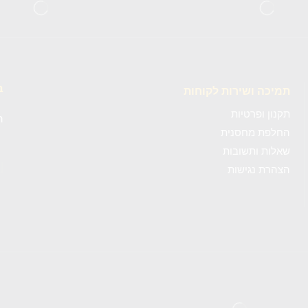
ב
תמיכה ושירות לקוחות
תקנון ופרטיות
ה
החלפת מחסנית
שאלות ותשובות
[mc4wp_form id=""]
הצהרת נגישות