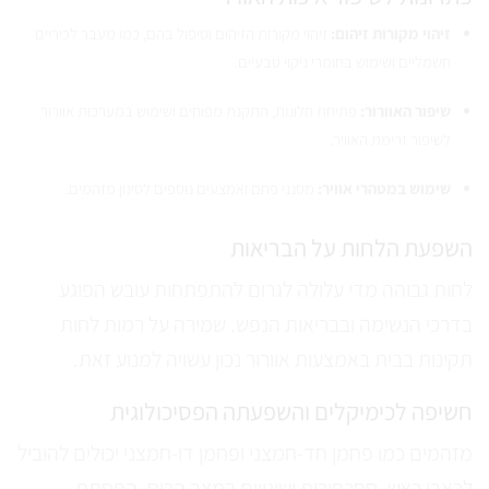
זיהוי מקורות זיהום:
זיהוי מקורות הזיהום וטיפול בהם, כמו מעבר לכיריים
חשמליים ושימוש בחומרי ניקוי טבעיים.
שיפור האוורור:
פתיחת חלונות, התקנת מפוחים ושימוש במערכות אוורור
לשיפור זרימת האוויר.
שימוש במטהרי אוויר:
מסנני פחם ואמצעים נוספים לסינון מזהמים.
השפעת הלחות על הבריאות
לחות גבוהה מדי עלולה לגרום להתפתחות עובש הפוגע
בדרכי הנשימה ובבריאות הנפש. שמירה על רמות לחות
תקינות בבית באמצעות אוורור נכון עשויה למנוע זאת.
חשיפה לכימיקלים והשפעתה הפסיכולוגית
מזהמים כמו פחמן חד-חמצני ופחמן דו-חמצני יכולים להוביל
לכאבי ראש, סחרחורות ושינויים במצב הרוח. הפחתת