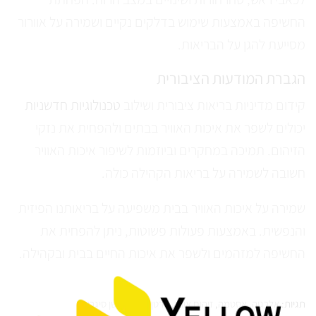
החשיפה באמצעות שימוש בדלקים נקיים ושמירה על אוורור
מסייעת להגן על הבריאות.
הגברת המודעות הציבורית
קידום מדיניות בריאות ציבורית ושילוב
טכנולוגיות חדשניות
יכולים לשפר את איכות האוויר בבתים ולהפחית את נזקי
הזיהום. תמיכה במחקרים וביוזמות לשיפור איכות האוויר
חשובה לשמירה על בריאות הקהילה כולה.
שמירה על איכות האוויר בבית משפיעה על בריאותנו הפיזית
והנפשית. באמצעות פעולות פשוטות, ניתן להפחית את
החשיפה למזהמים ולשפר את איכות החיים בבית ובקהילה.
תגיות:
אלרגיה
,
אסטמה
,
זיהום אוויר
,
סרטן ריאות
,
עשן סיגריות