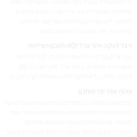
כל מזהם נמדד בנפרד בשל ההשפעות השונות שלו, כאשר
אוכלוסיות מסוימות רגישות יותר לסוגי מזהמים מסוימים.
לדוגמה, ייתכן שבעירכם יהיה ציון נמוך עבור חלקיקים
נשימים אך יופיע התרעה לרמת אוזון כתומה.
כיצד לעקוב אחר מדד AQI ולתכנן פעילויות
ניתן לבדוק בכל עת את מפת ה-AQI כדי לברר את רמת
זיהום האוויר באזורכם. כאשר מדד כלשהו מגיע ל-101
(כתום) ומעלה, כדאי לשקול מחדש פעילויות חוץ מתוכננות.
איכות אוויר ובריאותכם
רמות AQI מבוססות על מחקרים שהוכיחו כי רמות גבוהות של
מזהמים גורמות להשפעות בריאותיות קצרות וארוכות טווח.
השפעות אלו משתנות בהתאם לאוכלוסייה ולמזהם
הספציפי. ציון AQI כתום משמעו כי האוויר לא בריא לקבוצות