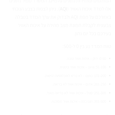
המזהמים ומחזירות נתונים גולמיים. המשרד ממיר נתונים
אלו למדד איכות האוויר (
AQI
). ניתן לצפות בצבע הנוכחי
באזורכם על מפת AQI ולבדוק את ערך המדד בטבלה
צבעונית לקבלת תמונת מצב מהירה על איכות האוויר
בעירכם בכל יום נתון.
טווח המדד נע בין 0 ל-500:
0-50: ירוק – איכות אוויר טובה.
51-100: צהוב – איכות אוויר בינונית.
101-200: כתום – לא בריא לאוכלוסיות רגישות.
201-250: אדום – איכות אוויר לא בריאה.
251-300: סגול – איכות אוויר לא בריאה מאוד.
301-500: חום כהה – איכות אוויר מסוכנת.