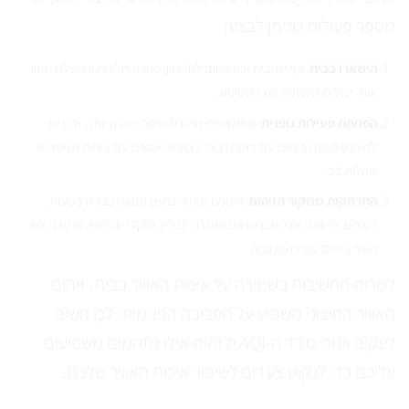
מספר פעולות שניתן לבצע:
הישארו בבית
: אף שהבית אינו אטום לחלוטין, סגירת חלונות והפעלת מיזוג
אוויר יכולים להפחית את החשיפה.
הפחתת פעילות גופנית
: מאמץ פיזי גורם לנשימה כבדה יותר, ולכן יש
להימנע ממנה בימים עם זיהום גבוה, במיוחד אנשים עם בעיות נשימה או
מחלות לב.
התרחקות ממקור הזיהום
: הימנעו מאזורים עם תנועה כבדה בשעות
העומס, הישארו אצל חברים אם אתם גרים ליד מוקדי שריפות, או עזבו את
העיר בימים עם זיהום גבוה.
למרות החשיבות בשמירה על איכות האוויר בבית, זיהום
האוויר החיצוני משפיע על הסביבה הפנימית. לכן חשוב
לעקוב אחרי מדד ה-AQI ולזהות אילו מזהמים משפיעים
עליכם כדי לנקוט צעדים לשיפור איכות האוויר שלכם.