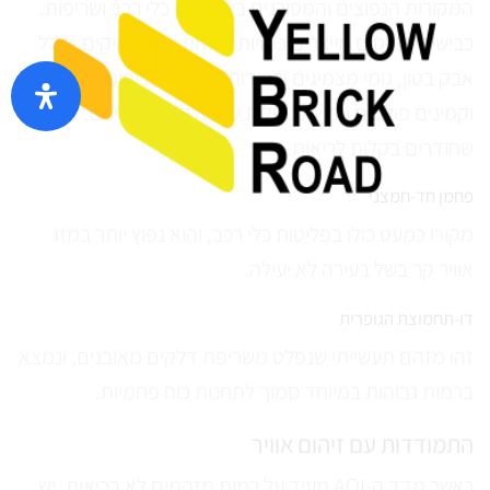
המקורות הנפוצים והמסוכנים ביותר הם כלי רכב ושריפות.
כבישים עמוסים מייצרים כמויות גדולות של חלקיקים, כולל
אבק בטון, גומי מצמיגים ורפידות בלמים. שריפות יער
וקמינים פולטים כמויות גדולות של חלקיקים עדינים,
שחודרים בקלות לריאות.
פחמן חד-חמצני
מקורו כמעט כולו בפליטות כלי רכב, והוא נפוץ יותר במזג
אוויר קר בשל בעירה לא יעילה.
דו-תחמוצת הגופרית
זהו מזהם תעשייתי שנפלט משריפת דלקים מאובנים, ונמצא
ברמות גבוהות במיוחד סמוך לתחנות כוח פחמיות.
התמודדות עם זיהום אוויר
כאשר מדד ה-AQI מעיד על רמות מזהמים לא בריאות, יש