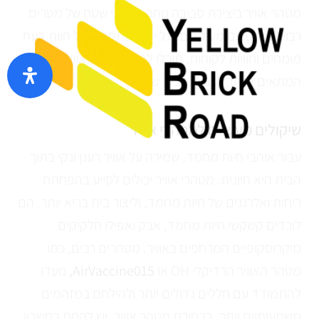
מטהר אוויר ביצירת סביבה נוחה על פני שטח של מטרים
רבועים ומטרים מעוקבים. על ידי הסתמכות על חוות דעת
מומחים וחוויות לקוחות, תוכלו לבחור מטהר אוויר
המתאים ביותר לצורכי הבית שלכם.
שיקולים מעשיים למטהרי אוויר
עבור אוהבי חיות מחמד, שמירה על אוויר רענן ונקי בתוך
הבית היא חיונית. מטהרי אוויר יכולים לסייע בהפחתת
ריחות ואלרגנים של חיות מחמד, וליצור בית בריא יותר. הם
לוכדים קשקשי חיות מחמד, אבק ואפילו חלקיקים
מיקרוסקופיים המרחפים באוויר. מטהרים רבים, כמו
מטהר האוויר הרדיקלי OH או
AirVaccine015,
נועדו
להתמודד עם חללים גדולים יותר ולהילחם במזהמים
משמעותיים יותר. בבחירת מטהר אוויר, יש לקחת בחשבון