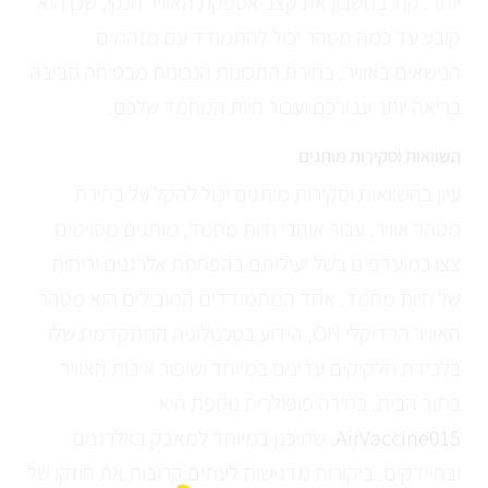
יותר. קחו בחשבון את קצב אספקת האוויר הנקי, שכן הוא
קובע עד כמה מטהר יכול להתמודד עם מזהמים
הנישאים באוויר. בחירת התכונות הנכונות מבטיחה סביבה
בריאה יותר עבורכם ועבור חיות המחמד שלכם.
השוואות וסקירות מותגים
עיון בהשוואות וסקירות מותגים יכול להקל על בחירת
מטהר אוויר. עבור אוהבי חיות מחמד, מותגים מסוימים
צצו כמועדפים בשל יעילותם בהפחתת אלרגנים וריחות
של חיות מחמד. אחד המתמודדים המובילים הוא מטהר
האוויר הרדיקלי OH, הידוע בטכנולוגיה המתקדמת שלו
בלכידת חלקיקים עדינים במיוחד ושיפור איכות האוויר
בתוך הבית. בחירה פופולרית נוספת היא
AirVaccine015
, שתוכנן במיוחד למאבק באלרגנים
ובחיידקים. ביקורות מדגישות לעתים קרובות את חוזקו של