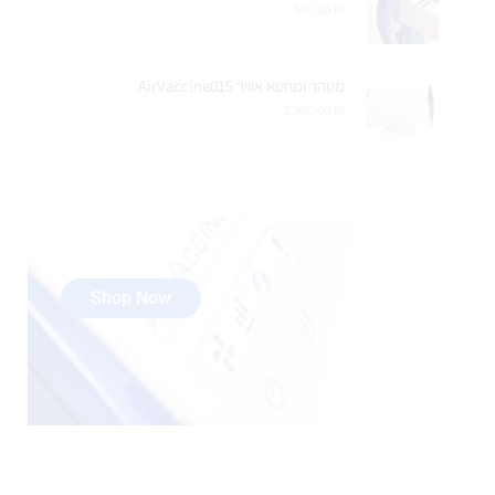
540.00
₪
מטהר ומחטא אוויר AirVaccine015
2,950.00
₪
Shop Now