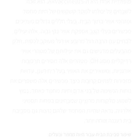
פופולרית אחת היא ה-AirVaccine015. הוא זוכה
לשבחים על יכולתו למקד קשקשים של חיות מחמד
ומזהמי אוויר בתוך הבית. בעלי חללים גדולים מעריכים
מכשירים בעלי קצב אספקת אוויר נקי גבוה. אלה יעילים
לבתים עם הרבה רגל מרובע או רגל מעוקב לכסות. חלק
מהבעלים מדגישים גם את יעילותם של מטהרי אוויר
רדיקליים מסוג OH. מטהרים אלה מסירים תרכובות
אורגניות, ומשאירים את האוויר בעל ריח רענן. עדויות
מזכירות לעתים קרובות כיצד מכשירים אלה משפרים את
נוחות הנשימה של בני אדם וחיות מחמד כאחד. נפוץ
לשמוע מלקוחות מרוצים שמבחינים בפחות תסמיני
אלרגיה. נראה שחיות המחמד שלהם נהנות גם מסביבת
בית רעננה ונוחה יותר.
שיפור סביבת הבית עבור חיות מחמד ובעלים